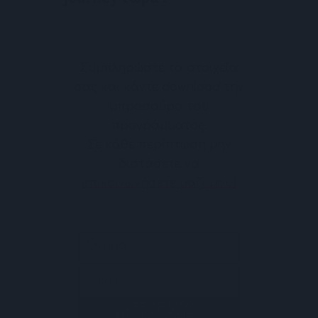
Blog
Επικοινωνία
Συμπληρώστε τα στοιχεία
Προστασία Προσωπικών Δεδομένων
σας και
κάντε download την
μπροσούρα του
Όροι Χρήσης
προγράμματος
.
Σε κάθε περίπτωση μην
Συνδεθείτε Μαζί Μου
διστάσετε να
επικοινωνήσετε μαζί μου!
Είμαστε φίλοι στα μέσα κοινωνικής δικτύωσης;
Χρησιμοποιήστε τα παρακάτω κουμπιά για να
συνδεθείτε.
ΣΤΕΙΛΕ ΜΟΥ
ΠΛΗΡΟΦΟΡΙΕΣ!