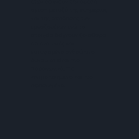
ετών δείχνουν την άμεση
σχέση μεταξύ της ευημερίας
και της απόδοσης των
εργαζομένων ενώ τα
στοιχεία δείχνουν ξεκάθαρα
ότι ένα υγιές και
ευτυχισμένο ανθρώπινο
δυναμικό είναι πιο
παραγωγικό, πιο
κινητοποιημένο και πιο
αφοσιωμένο.