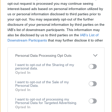
opt-out request is processed you may continue seeing
interest-based ads based on personal information utilized by
Mindfulness – meditation
us or personal information disclosed to third parties prior to
Parent Coaching
your opt-out. You may separately opt-out of the further
Relationship Coaching:
disclosure of your personal information by third parties on the
IAB’s list of downstream participants. This information may
“Life Partner as Coach”
also be disclosed by us to third parties on the
IAB’s List of
“JOMO” VS “FOMO”
Downstream Participants
that may further disclose it to other
third parties.
Διατροφή & Ευεξία
Personal Data Processing Opt Outs
Yoga anywhere
Wellbeing workshop
I want to opt-out of the Sharing of my
personal data.
Opted In
I want to opt-out of the Sale of my
Μπορούμε να σε
Personal Data.
βοηθήσουμε να
Opted In
«συνθέσεις» ένα ετήσιο
πλάνο wellbeing για τους
I want to opt-out of processing my
Personal Data for Targeted Advertising.
ανθρώπους σου έτσι ώστε
Opted In