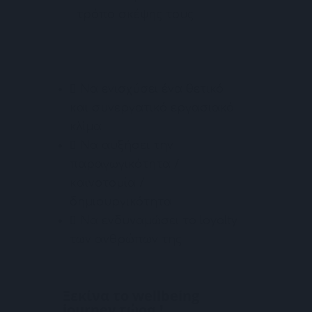
τρόπο σκέψης τους
Business Learning
Individual Learning
Consulting
Να ενισχύσει ένα θετικό
και συνεργατικό εργασιακό
Coaching
κλίμα
Χρήσιμοι Σύνδεσμοι
Να αυξήσει την
παραγωγικότητα /
Το Ταξίδι Μου
καινοτομία /
δημιουργικότητα
Επίλεξε το ταξίδι σου
Να ενδυναμώσει το loyalty
των ανθρώπων της
Wellbeing
Free Webinar: Βία & Παρενοχληση - ESG: go
Ξεκίνα το wellbeing
beyond compliance
journey τώρα !