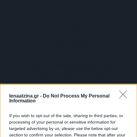
Μια σειρά από webinars –
Videos – newsletters –
workshops έχουν σχεδιαστεί
για να υποστηρίξουν, το:
Mental
Physical
Relationship
health
health
health
lenaatzina.gr -
Do Not Process My Personal
Information
If you wish to opt-out of the sale, sharing to third parties, or
processing of your personal or sensitive information for
targeted advertising by us, please use the below opt-out
section to confirm your selection. Please note that after your