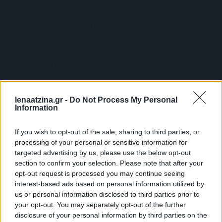
Εφαρμογή σύγχρονων και
αποτελεσματικών
συστημάτων αξιολόγησης
που ενισχύουν τη δέσμευση,
την απόδοση, την συνεχή
ανάπτυξη των εργαζομένων
καθώς και την ποιοτική
lenaatzina.gr -
Do Not Process My Personal
συνεργασία ανάμεσα σε
Information
προϊστάμενο-υφιστάμενο.
If you wish to opt-out of the sale, sharing to third parties, or
processing of your personal or sensitive information for
3. Εκπαίδευση
targeted advertising by us, please use the below opt-out
section to confirm your selection. Please note that after your
Εργαζομένων
opt-out request is processed you may continue seeing
interest-based ads based on personal information utilized by
Σχεδιασμός και παροχή
us or personal information disclosed to third parties prior to
εκπαίδευσης για την σωστή
your opt-out. You may separately opt-out of the further
disclosure of your personal information by third parties on the
προετοιμασία των