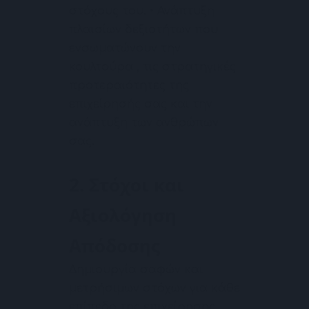
στόχους του. • Ανάπτυξη
πλαισίων δεξιοτήτων που
ενσωματώνουν την
κουλτούρα , τις στρατηγικές
προτεραιότητες της
επιχείρησής σας και την
ανάπτυξη των ανθρώπων
σας.
2. Στόχοι και
Αξιολόγηση
Απόδοσης
Δημιουργία σαφών και
μετρήσιμων στόχων για κάθε
επίπεδο της επιχείρησης.