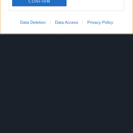
CONFIRM
σας. Υποστήριξη της
ηγεσίας και των ομάδων για
την ομαλή μετάβαση και
Data Deletion
Data Access
Privacy Policy
υιοθέτηση των νέων
συστημάτων.