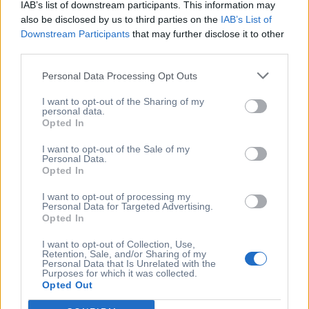
IAB’s list of downstream participants. This information may
εργαζομένων στο νέο
also be disclosed by us to third parties on the
IAB’s List of
σύστημα. Δημιουργία
Downstream Participants
that may further disclose it to other
ειδικών συμβουλευτικών
third parties.
workshops για την
Personal Data Processing Opt Outs
στοχοθεσία.
I want to opt-out of the Sharing of my
personal data.
4. Ομαλή
Opted In
I want to opt-out of the Sale of my
Ενσωμάτωση στην
Personal Data.
Opted In
Κουλτούρα του
I want to opt-out of processing my
Personal Data for Targeted Advertising.
Οργανισμού
Opted In
Προσαρμογή των
I want to opt-out of Collection, Use,
Retention, Sale, and/or Sharing of my
συστημάτων αξιολόγησης
Personal Data that Is Unrelated with the
Purposes for which it was collected.
στις μοναδικές ανάγκες και
Opted Out
τις αξίες του οργανισμού