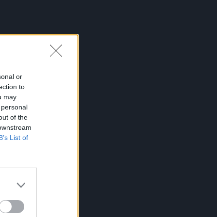
sonal or
ection to
ou may
 personal
out of the
 downstream
B’s List of