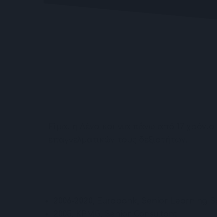
Σχετικά με τη Λένα
Υπηρεσίες
Είμαι η Λένα και για πάνω από 17 χρόν
επαγγελματικών τους δεξιοτήτων.
2006-2020
, Eurobank, Senior Learning Sp
2005
, KPMG, Senior Consultant