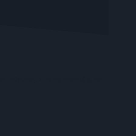
Blog
Επικοινωνία
0,00
€
0
 των ανθρώπων, αυτό της ανάπτυξης των