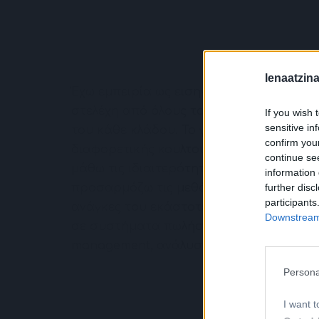
lenaatzina
Έχω εμπειρία ως εισηγήτρια για πάνω 17
στελέχη από όλους τους κλάδους και α
If you wish 
sensitive in
του κάθε κλάδου. Το γεγονός ότι έχω α
confirm you
διαφορετικής κουλτούρας μου έδωσε τη
continue se
μάθω τις ιδιαιτερότητες τους αλλά και 
information 
further disc
προσαρμόζω τις μεθόδους και τα εργαλε
participants
ανάγκες του εκάστοτε περιβάλλοντος. Έ
Downstream 
σε συστήματα πωλήσεων, customer expe
management
,
ανάλυση ρόλων & συμπερι
Persona
I want t