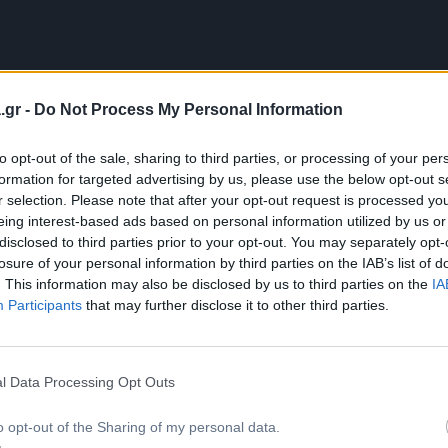
.gr -
Do Not Process My Personal Information
 χρόνια. Έχω εκπαιδεύσει
πό διαφορετικά τμήματα
to opt-out of the sale, sharing to third parties, or processing of your per
formation for targeted advertising by us, please use the below opt-out s
πευθυνθεί σε ακροατήρια
r selection. Please note that after your opt-out request is processed y
 δυνατότητα όχι μόνο να
eing interest-based ads based on personal information utilized by us or
να μπορώ να
disclosed to third parties prior to your opt-out. You may separately opt-
losure of your personal information by third parties on the IAB’s list of
ία μου ανάλογα με τις
. This information may also be disclosed by us to third parties on the
IA
χω επίσης πιστοποιηθεί
Participants
that may further disclose it to other third parties.
rience, performance
φορών κ.α.
l Data Processing Opt Outs
o opt-out of the Sharing of my personal data.