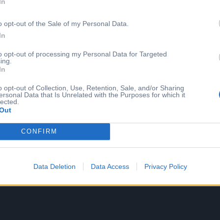
In
άνω από 10.000 στελέχη
000 στελέχη
o opt-out of the Sale of my Personal Data.
In
to opt-out of processing my Personal Data for Targeted
ing.
In
o opt-out of Collection, Use, Retention, Sale, and/or Sharing
ersonal Data that Is Unrelated with the Purposes for which it
lected.
Out
CONFIRM
Data Deletion
Data Access
Privacy Policy